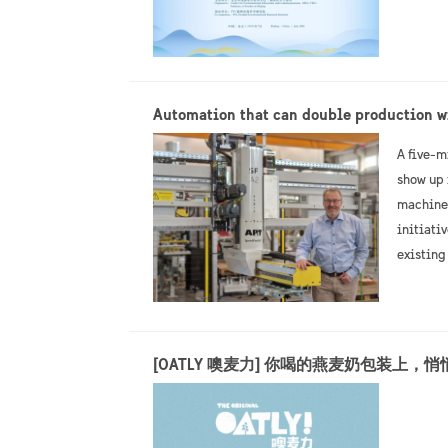
Automation that can double production w
A five-m
show up 
machine 
initiati
existing
[OATLY 噢麦力] 你喝的燕麦奶包装上，