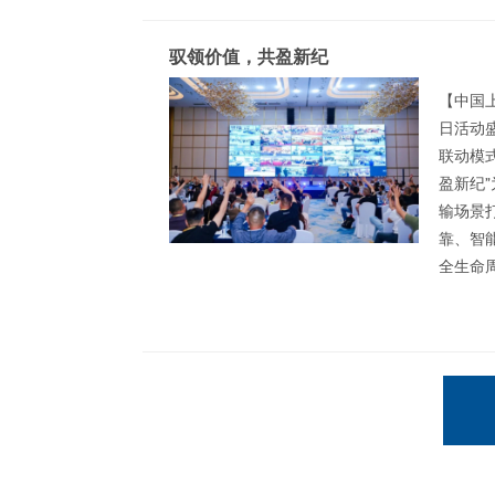
驭领价值，共盈新纪
【中国上
日活动
联动模
盈新纪
输场景打
靠、智
全生命