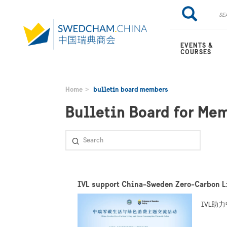
Skip
Search
Search
to
main
content
EVENTS &
COURSES
Home
bulletin board members
Bulletin Board for Me
IVL support China-Sweden Zero-Carbon 
IVL