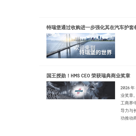
特瑞堡通过收购进一步强化其在汽车护套
国王授勋！HMS CEO 荣获瑞典商业奖章
2026 年
业奖章
工商界
导力与长
功推动