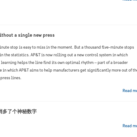
ithout a single new press
inute stop is easy to miss in the moment. But a thousand five-minute stops
in the statistics. AP&T is now rolling out a new control system in which
learning helps the line find its own optimal rhythm – part of a broader
ve in which AP&T aims to help manufacturers get significantly more out of th
 press lines.
Read m
悄悄多了个神秘数字
Read m