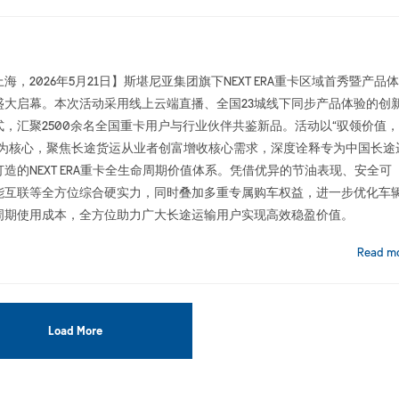
海，2026年5月21日】斯堪尼亚集团旗下NEXT ERA重卡区域首秀暨产品
盛大启幕。本次活动采用线上云端直播、全国23城线下同步产品体验的创
式，汇聚2500余名全国重卡用户与行业伙伴共鉴新品。活动以“驭领价值
”为核心，聚焦长途货运从业者创富增收核心需求，深度诠释专为中国长途
造的NEXT ERA重卡全生命周期价值体系。凭借优异的节油表现、安全可
能互联等全方位综合硬实力，同时叠加多重专属购车权益，进一步优化车
周期使用成本，全方位助力广大长途运输用户实现高效稳盈价值。
Read m
Load More