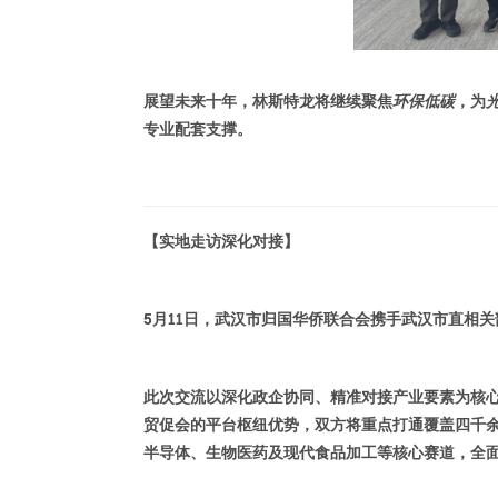
展望未来十年，林斯特龙将继续聚焦
环保低碳
，为
专业配套支撑。
【实地走访深化对接】
5月11日，武汉市归国华侨联合会携手武汉市直相
此次交流以深化政企协同、精准对接产业要素为核
贸促会的平台枢纽优势，双方将重点打通覆盖四千
半导体、生物医药及现代食品加工等核心赛道，全