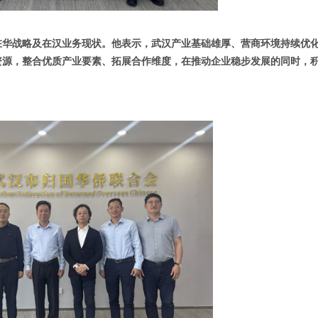
在华战略及在汉业务现状。他表示，武汉产业基础雄厚、营商环境持续优
资源，整合优质产业要素、拓展合作维度，在推动企业稳步发展的同时，