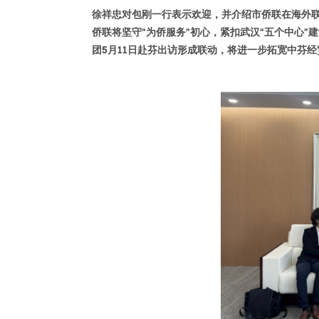
徐祥忠对包刚一行表示欢迎，并介绍市侨联在海外
侨联将坚守“为侨服务”初心，紧扣武汉“五个中心
团5月11日赴芬出访形成联动，将进一步拓宽中芬